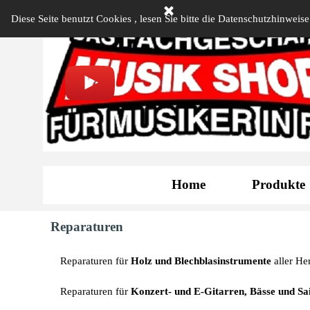
Direkt zum Seiteninhalt
Diese Seite benutzt Cookies , lesen Sie bitte die Datenschutzhinweise
Öffnungszeiten Ladengeschäft
MO - FR
14:30 - 19:00 Uhr
DI + DO
09:30 - 12:30 Uhr
SA
09:30 - 13:00 Uhr
Tel: 08141 - 24 50 868
Mobil: 0179 - 107 5857
Home
Produkte
Reparaturen
Reparaturen für
Holz und Blechblasinstrumente
aller He
Reparaturen für
Konzert- und E-Gitarren, Bässe und Sa