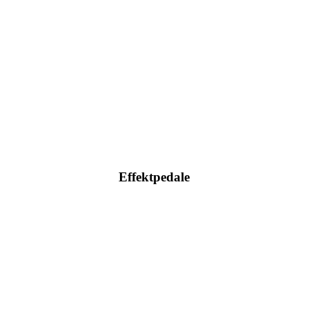
Hier klicken
Effektpedale
Hier klicken