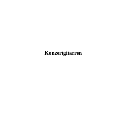
Hier klicken
Konzertgitarren
Hier klicken