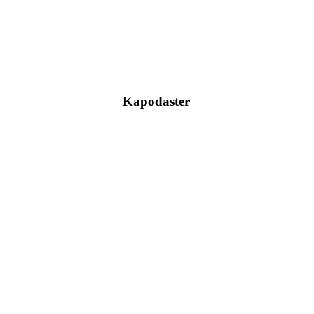
Kapodaster
Im Ladengeschäft vorrätig