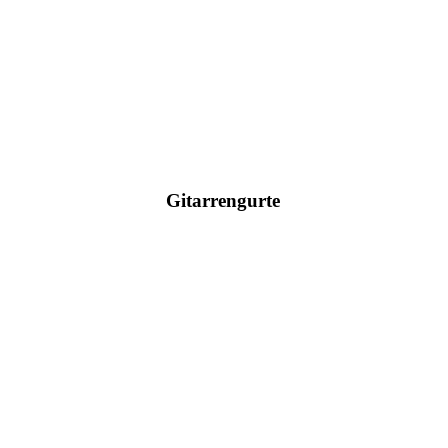
Hier klicken
Gitarrengurte
Hier klicken