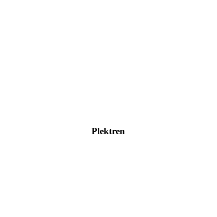
Hier klicken
Plektren
Im Ladengeschäft vorrätig